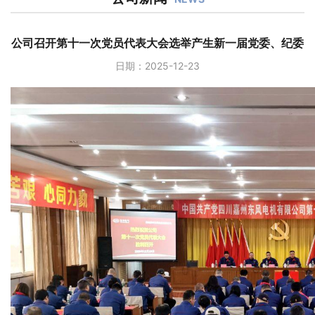
公司召开第十一次党员代表大会选举产生新一届党委、纪委
日期：2025-12-23