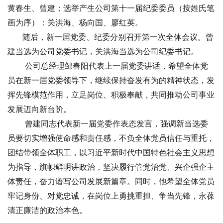
黄春生、曾建；选举产生公司第十一届纪委委员（按姓氏笔
画为序）：关洪海、杨向国、廖红英。
随后，新一届党委、纪委分别召开第一次全体会议。曾
建当选为公司党委书记，关洪海当选为公司纪委书记。
公司总经理邹春阳代表上一届党委讲话，希望全体党
员在新一届党委领导下，继续保持奋发有为的精神状态，发
挥先锋模范作用，立足岗位、积极奉献，共同推动公司事业
发展迈向新台阶。
曾建同志代表新一届党委作表态发言，强调新当选委
员要切实增强使命感和责任感，不负全体党员信任与重托，
团结带领全体职工，以习近平新时代中国特色社会主义思想
为指导，旗帜鲜明讲政治，坚决履行管党治党、兴企强企主
体责任，奋力谱写公司发展新篇章。同时，他希望全体党员
牢记身份、对党忠诚，在岗位上勇挑重担、争当先锋，永葆
清正廉洁的政治本色。