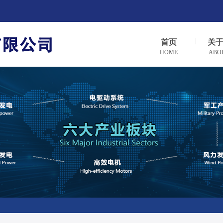
首页
关
HOME
ABO