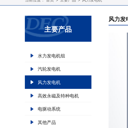
风力发
主要产品
水力发电机组
汽轮发电机
风力发电机
高效永磁及特种电机
电驱动系统
其他产品