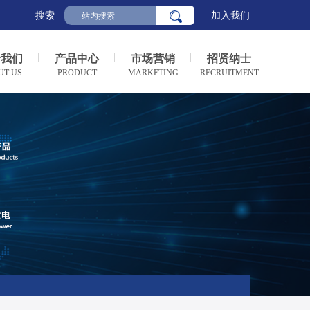
搜索
加入我们
于我们
产品中心
市场营销
招贤纳士
UT US
PRODUCT
MARKETING
RECRUITMENT