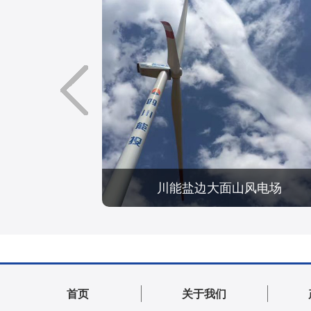
电场
川能盐边大面山风电场
首页
关于我们