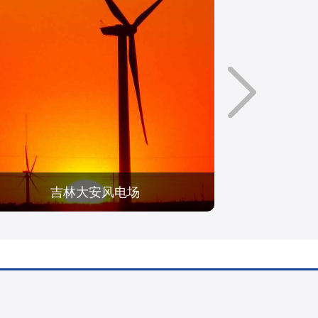
吉林大安风电场
川能