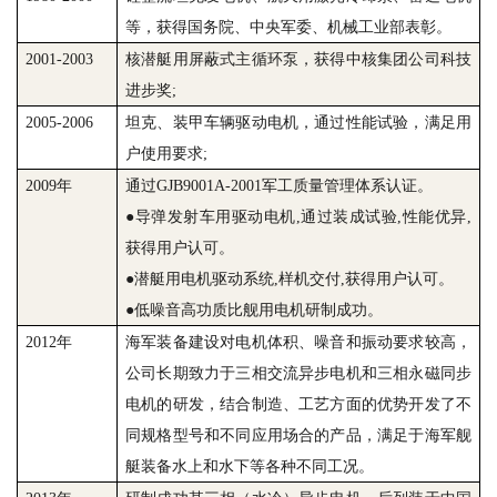
等，获得国务院、中央军委、机械工业部表彰
。
2001-2003
核潜艇用屏蔽式主循环泵，获得中核集团公司科技
进步奖
;
2005-2006
坦克、装甲车辆驱动电机，通过性能试验，满足用
户使用要求
;
2009年
通过GJB9001A-2001军工质量管理体系认证
。
●导弹发射车用驱动电机,通过装成试验,性能优异,
获得用户认可
。
●潜艇用电机驱动系统,样机交付,获得用户认可
。
●低噪音高功质比舰用电机研制成功
。
2012年
海军装备建设对电机体积、噪音和振动要求较高，
公司长期致力于三相交流异步电机和三相永磁同步
电机的研发，结合制造、工艺方面的优势开发了不
同规格型号和不同应用场合的产品，满足于海军舰
艇装备水上和水下等各种不同工况。