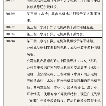
2013年
研制成功某三相（水冷）异步电机，后列装于中国
首艘航母辽宁舰服役
。
2015年
某三相（水冷）异步电机成功列装于某大型驱逐
舰
。
2016年
某三相（水冷）异步电机列装于某型潜艇服役
。
2017年
某三相（水冷）异步电机列装于某海警
。
201
8
年
某三相（水冷）异步电机列装服役于某军辅船
。
公司成功研制某型特种电机，成功列装于多种特殊
装备
。
公司电机产品顺利通过中国船级社（CCS）认证
。
公司自主知识产权的空压机三相交流异步（水冷）
电机、直流控制柜、三相永磁（水冷）同步电机、
无轴承永磁（水冷）同步电机等特种和通用电机产
品，具有重量轻、体积小、震动噪音低、温升小、
可靠性高、使用寿命长等优质特性，现已广泛列装
（配套）于多类装备服役。产品性能多次获得主机