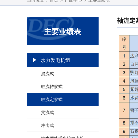
轴流定
主要业绩表
水力发电机组
混流式
轴流转浆式
轴流定浆式
贯流式
冲击式