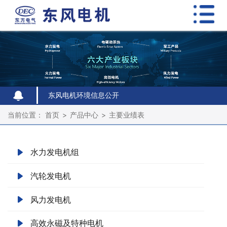
东风电机环境信息公开
东风电机环境信息公开
东风电机环境信息公开
当前位置：
首页
>
产品中心
>
主要业绩表
水力发电机组
汽轮发电机
风力发电机
高效永磁及特种电机